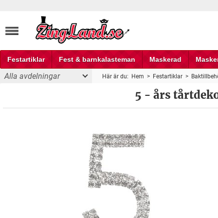
Festartiklar
Fest & barnkalasteman
Maskerad
Maske
Alla avdelningar
Här är du:
Hem
>
Festartiklar
>
Baktillbeh
Fest och partyprylar
5 - års tårtde