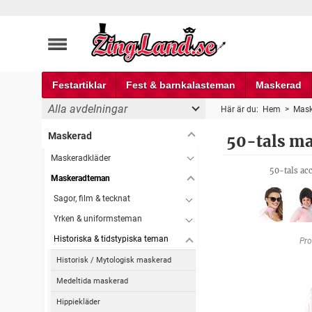
Festartiklar
Fest & barnkalasteman
Maskerad
Alla avdelningar
Här är du:
Hem
>
Mask
Maskerad
50-tals m
Maskeradkläder
50-tals ac
Maskeradteman
Sagor, film & tecknat
Yrken & uniformsteman
Historiska & tidstypiska teman
Pro
Historisk / Mytologisk maskerad
Medeltida maskerad
Hippiekläder