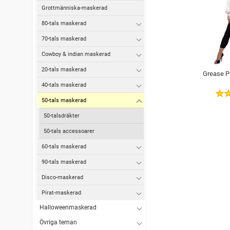
Grottmänniska-maskerad
80-tals maskerad
70-tals maskerad
Cowboy & indian maskerad
20-tals maskerad
Grease P
40-tals maskerad
50-tals maskerad
50-talsdräkter
50-tals accessoarer
60-tals maskerad
90-tals maskerad
Disco-maskerad
Pirat-maskerad
Halloweenmaskerad
Övriga teman