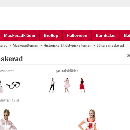
Maskeradkläder
Bröllop
Halloween
Barnkalas
Ba
erad
>
Maskeradteman
>
Historiska & tidstypiska teman
>
50-tals maskerad
S
askerad
cessoarer
50-talskläder
dukter: 13 st