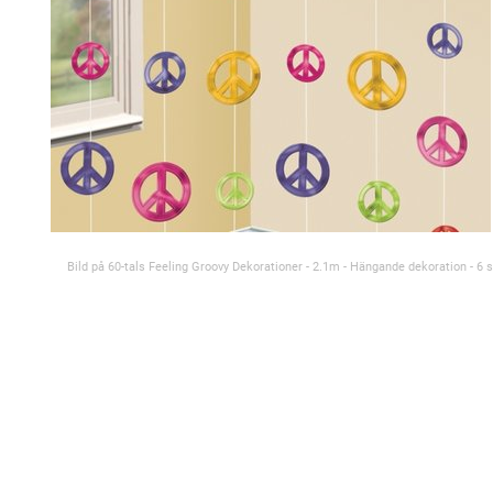
Bild på 60-tals Feeling Groovy Dekorationer - 2.1m - Hängande dekoration - 6 s