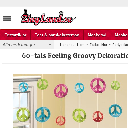
Festartiklar
Fest & barnkalasteman
Maskerad
Maske
Alla avdelningar
Här är du:
Hem
>
Festartiklar
>
Partydeko
Fest och partyprylar
Dekorationer - 2.1m - Hängande dekoration -
60-tals Feeling Groovy Dekoratio