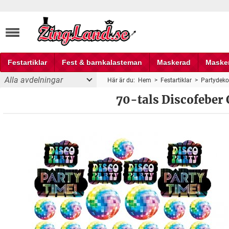
Festartiklar
Fest & barnkalasteman
Maskerad
Maske
Alla avdelningar
Här är du:
Hem
>
Festartiklar
>
Partydeko
Fest och partyprylar
70-tals Discofeber 