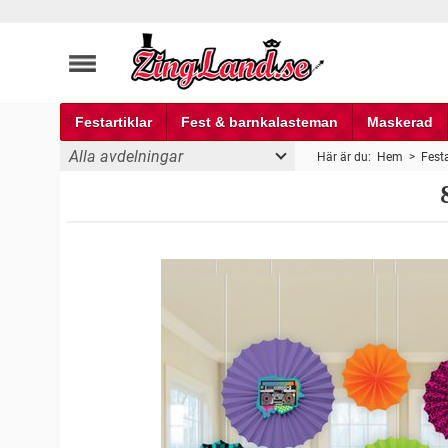
Festartiklar
Fest & barnkalasteman
Maskerad
Alla avdelningar
Här är du:
Hem
>
Festa