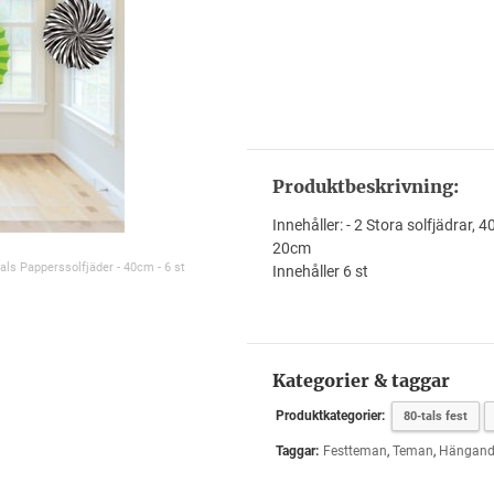
Produktbeskrivning:
Innehåller: - 2 Stora solfjädrar,
20cm
tals Papperssolfjäder - 40cm - 6 st
Innehåller 6 st
Kategorier & taggar
Produktkategorier:
80-tals fest
Taggar:
Festteman
,
Teman
,
Hängande