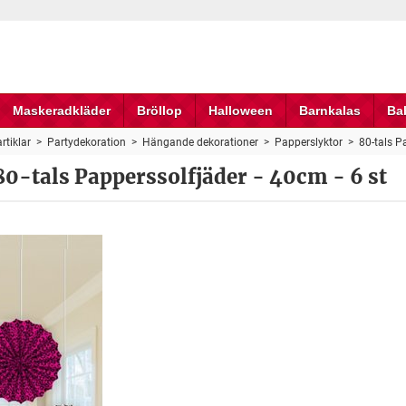
Maskeradkläder
Bröllop
Halloween
Barnkalas
Ba
rtiklar
>
Partydekoration
>
Hängande dekorationer
>
Papperslyktor
>
80-tals P
80-tals Papperssolfjäder - 40cm - 6 st