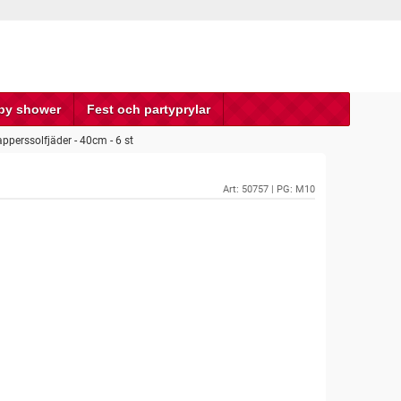
by shower
Fest och partyprylar
apperssolfjäder - 40cm - 6 st
Art:
50757
| PG: M10