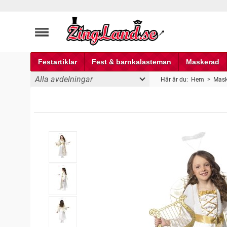
Festartiklar
Fest & barnkalasteman
Maskerad
Alla avdelningar
Här är du:
Hem
>
Mask