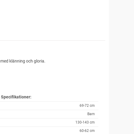
med klänning och gloria.
t
Specifikationer:
69-72 cm
Barn
130-143 cm
60-62 cm