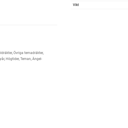
Vikt
ldräkter
,
Övriga temadräkter
,
yår
,
Högtider
,
Teman
,
Ängel-