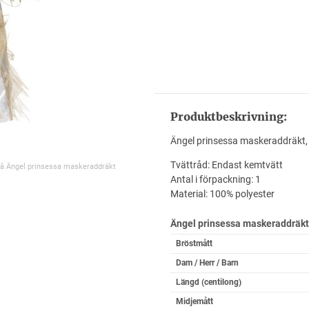
Produktbeskrivning:
Ängel prinsessa maskeraddräkt, 
Tvättråd: Endast kemtvätt
på Ängel prinsessa maskeraddräkt
Antal i förpackning: 1
Material: 100% polyester
Ängel prinsessa maskeraddräk
Bröstmått
Dam / Herr / Barn
Längd (centilong)
Midjemått