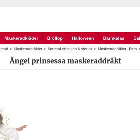
Maskeradkläder
Bröllop
Halloween
Barnkalas
Ba
erad
>
Maskeraddräkter
>
Sorterat efter kön & storlek
>
Maskeraddräkter - Barn
Ängel prinsessa maskeraddräkt