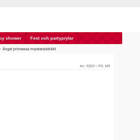
by shower
Fest och partyprylar
>
Ängel prinsessa maskeraddräkt
Art:
52021
| PG: M9