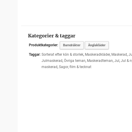
Kategorier & taggar
Produktkategorier:
Barndräkter
Änglakläder
Taggar:
Sorterat efter kön & storlek
,
Maskeradkläder
,
Maskerad
,
Ju
Julmaskerad
,
Övriga teman
,
Maskeradteman
,
Jul
,
Jul & n
maskerad
,
Sagor, film & tecknat