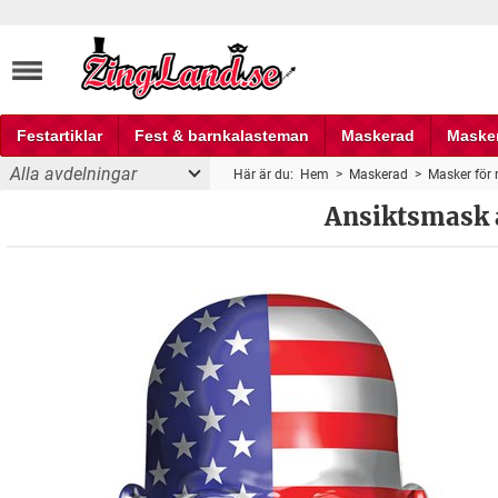
Festartiklar
Fest & barnkalasteman
Maskerad
Maske
Alla avdelningar
Här är du:
Hem
>
Maskerad
>
Masker för
Fest och partyprylar
Ansiktsmask 