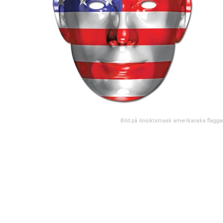
Bild på Ansiktsmask amerikanska flagga