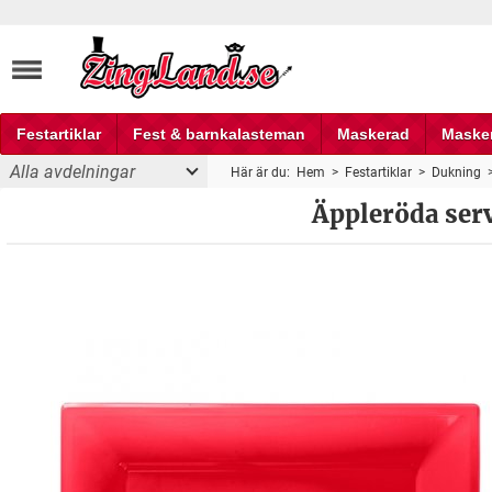
Festartiklar
Fest & barnkalasteman
Maskerad
Maske
Alla avdelningar
Här är du:
Hem
>
Festartiklar
>
Dukning
Fest och partyprylar
Äppleröda serve