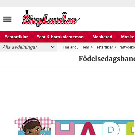
Festartiklar
Fest & barnkalasteman
Maskerad
Maske
Alla avdelningar
Här är du:
Hem
>
Festartiklar
>
Partydeko
Fest och partyprylar
Födelsedagsband