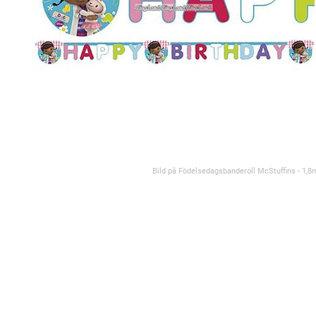
Bild på Födelsedagsbanderoll McStuffins - 1,8