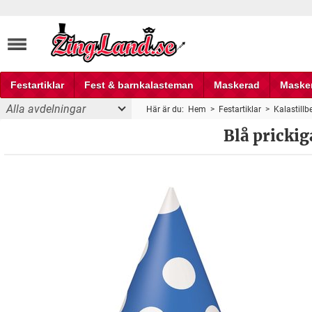
Festartiklar
Fest & barnkalasteman
Maskerad
Maske
Alla avdelningar
Här är du:
Hem
>
Festartiklar
>
Kalastillb
Fest och partyprylar
Blå prickig