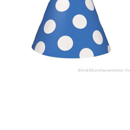
Bild på Blå prickiga partyhattar - 8 s