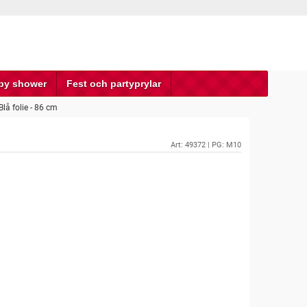
by shower
Fest och partyprylar
lå folie - 86 cm
Art:
49372
| PG: M10