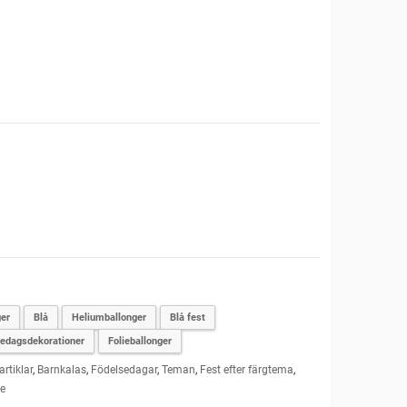
er
Blå
Heliumballonger
Blå fest
sedagsdekorationer
Folieballonger
artiklar
,
Barnkalas
,
Födelsedagar
,
Teman
,
Fest efter färgtema
,
e