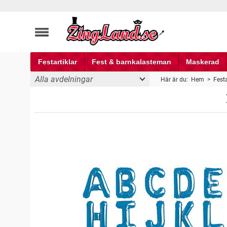
Festartiklar
Fest & barnkalasteman
Maskerad
Alla avdelningar
Här är du:
Hem
>
Festa