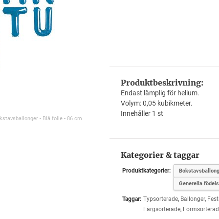
Produktbeskrivning:
Endast lämplig för helium.
Volym: 0,05 kubikmeter.
Innehåller 1 st
kstavsballonger - Blå folie - 86 cm
Kategorier & taggar
Produktkategorier:
Bokstavsballong
Generella födel
Taggar:
Typsorterade
,
Ballonger
,
Fest
Färgsorterade
,
Formsorterad