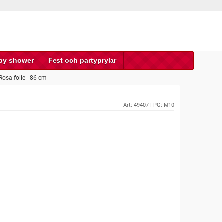
by shower
Fest och partyprylar
Rosa folie - 86 cm
Art:
49407
| PG: M10