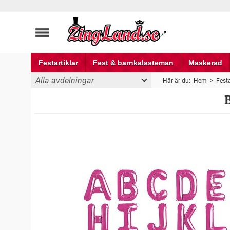
Festartiklar
Fest & barnkalasteman
Maskerad
Alla avdelningar
Här är du:
Hem
>
Festa