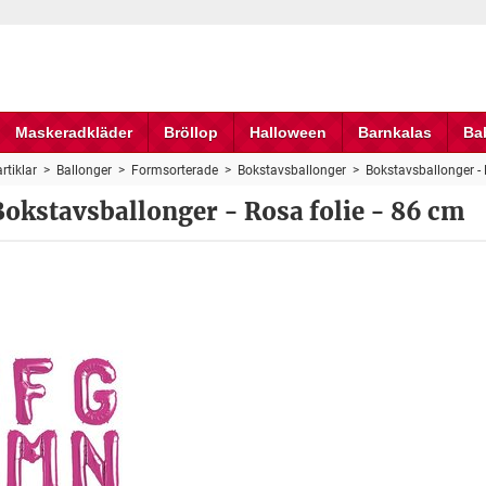
Maskeradkläder
Bröllop
Halloween
Barnkalas
Ba
rtiklar
>
Ballonger
>
Formsorterade
>
Bokstavsballonger
>
Bokstavsballonger - 
Bokstavsballonger - Rosa folie - 86 cm