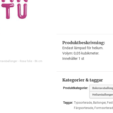
Produktbeskrivning:
Endast lämpad för helium.
Volym: 0,05 kubikmeter.
Innehåller 1 st
tavsballonger - Rosa folie - 86 cm
Kategorier & taggar
Produktkategorier:
Bokstavsballong
Heliumballonger
Taggar:
Typsorterade
,
Ballonger
,
Fest
Färgsorterade
,
Formsorterad