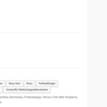
er
Rosa fest
Rosa
Folieballonger
Generella födelsedagsdekorationer
artiklar
,
Barnkalas
,
Födelsedagar
,
Teman
,
Fest efter färgtema
,
e