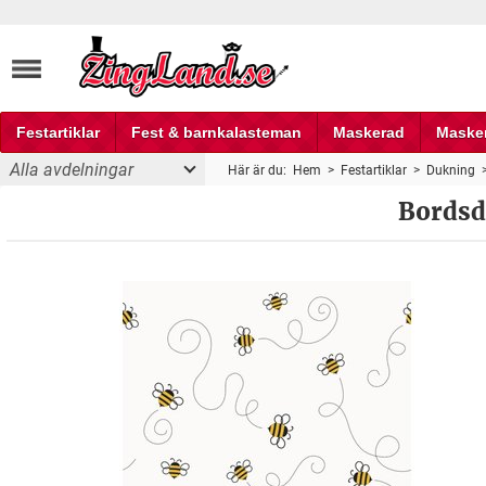
Festartiklar
Fest & barnkalasteman
Maskerad
Maske
Alla avdelningar
Här är du:
Hem
>
Festartiklar
>
Dukning
Fest och partyprylar
Bordsd