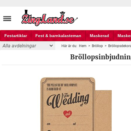
Festartiklar
Fest & barnkalasteman
Maskerad
Maske
Alla avdelningar
Här är du:
Hem
>
Bröllop
>
Bröllopsdekor
Fest och partyprylar
Bröllopsinbjudning