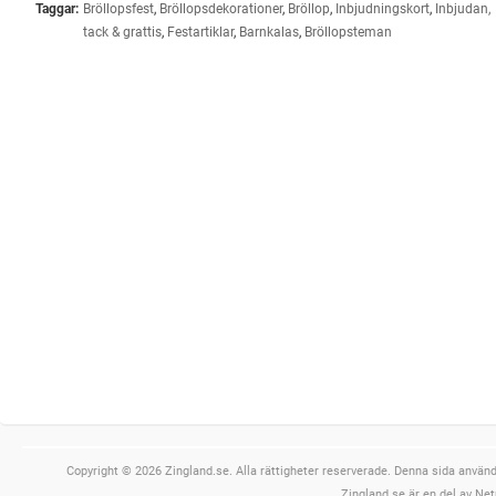
Taggar:
Bröllopsfest
,
Bröllopsdekorationer
,
Bröllop
,
Inbjudningskort
,
Inbjudan,
tack & grattis
,
Festartiklar
,
Barnkalas
,
Bröllopsteman
Copyright © 2026 Zingland.se. Alla rättigheter reserverade. Denna sida använde
Zingland.se är en del av Net