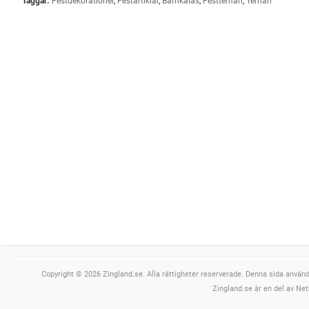
Taggar:
Festdekorationer
,
Festartiklar
,
Barnkalas
,
Festteman
,
Teman
Copyright © 2026 Zingland.se. Alla rättigheter reserverade. Denna sida använde
Zingland.se är en del av Net