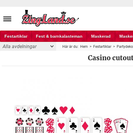
Festartiklar
Fest & barnkalasteman
Maskerad
Maske
Alla avdelningar
Här är du:
Hem
>
Festartiklar
>
Partydeko
Fest och partyprylar
Casino cutout