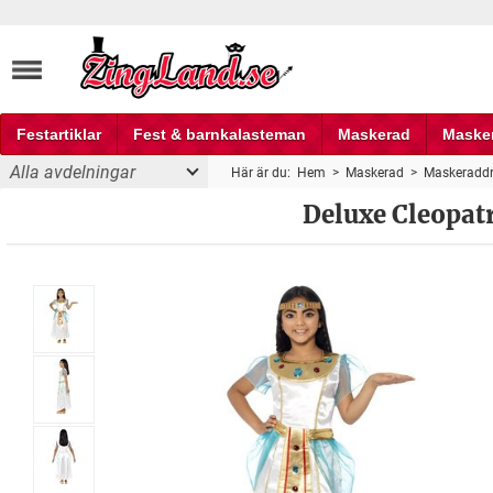
Festartiklar
Fest & barnkalasteman
Maskerad
Maske
Alla avdelningar
Här är du:
Hem
>
Maskerad
>
Maskeraddr
Fest och partyprylar
maskeraddräkt
Deluxe Cleopat