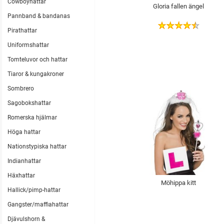
Cowboyhattar
Gloria fallen ängel
Pannband & bandanas
Pirathattar
Uniformshattar
Tomteluvor och hattar
Tiaror & kungakroner
Sombrero
Sagobokshattar
Romerska hjälmar
Höga hattar
Nationstypiska hattar
Indianhattar
Häxhattar
Möhippa kitt
Hallick/pimp-hattar
Gangster/maffiahattar
Djävulshorn &