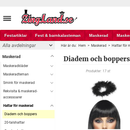
Festartiklar
Fest & barnkalasteman
Maskerad
Maske
Alla avdelningar
Här är du:
Hem
>
Maskerad
>
Hattar för
Fest och partyprylar
Maskerad
Diadem och boppers
Maskeradkläder
Produkter: 17 st
Maskeradteman
Smink för maskerad
Rekvisita & maskerad-
accessoarer
Hattar för maskerad
Diadem och boppers
20-talshattar