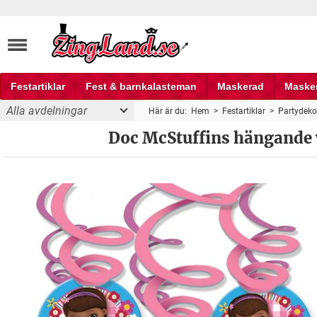
Festartiklar
Fest & barnkalasteman
Maskerad
Maske
Alla avdelningar
Här är du:
Hem
>
Festartiklar
>
Partydeko
Fest och partyprylar
virvlar festdekoration 61cm - 6 st
Doc McStuffins hängande v