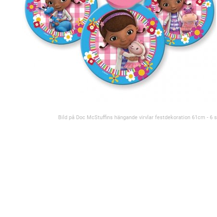
Bild på Doc McStuffins hängande virvlar festdekoration 61cm - 6 s