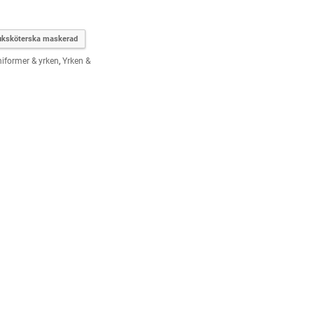
juksköterska maskerad
iformer & yrken
,
Yrken &