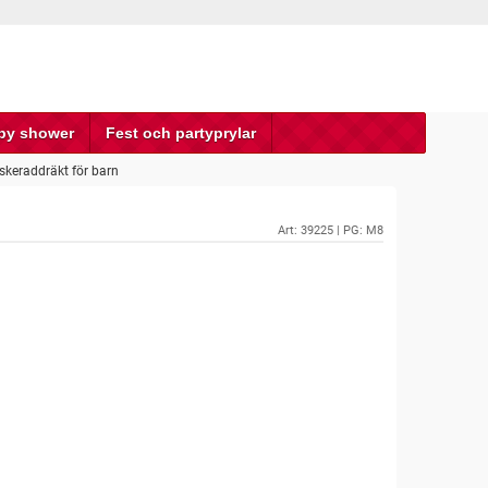
by shower
Fest och partyprylar
keraddräkt för barn
Art:
39225
| PG: M8