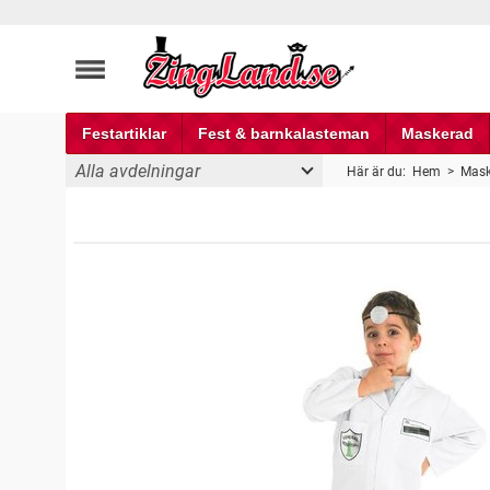
Festartiklar
Fest & barnkalasteman
Maskerad
Alla avdelningar
Här är du:
Hem
>
Mask