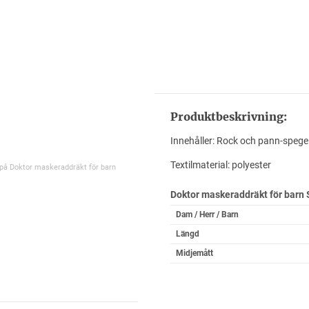
Produktbeskrivning:
Innehåller: Rock och pann-spegel 
Textilmaterial: polyester
 på Doktor maskeraddräkt för barn
Doktor maskeraddräkt för barn
Dam / Herr / Barn
Längd
Midjemått