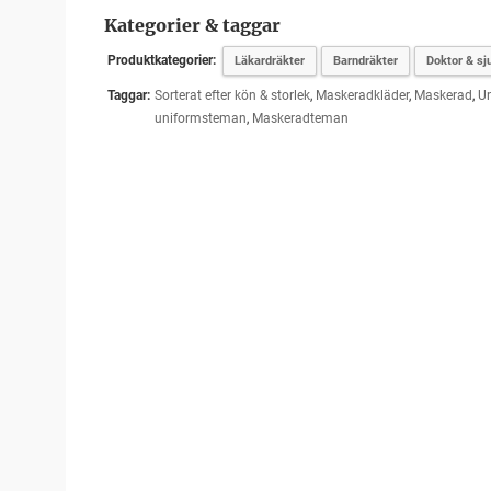
Kategorier & taggar
Produktkategorier:
Läkardräkter
Barndräkter
Doktor & s
Taggar:
Sorterat efter kön & storlek
,
Maskeradkläder
,
Maskerad
,
Un
uniformsteman
,
Maskeradteman