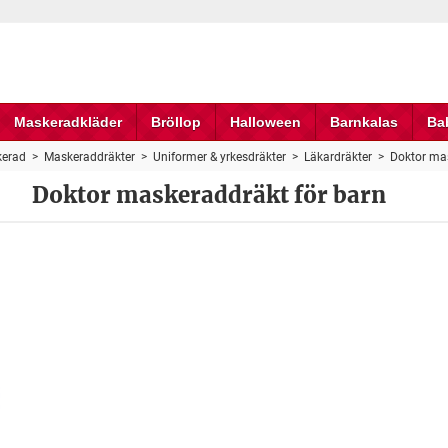
Maskeradkläder
Bröllop
Halloween
Barnkalas
Ba
erad
>
Maskeraddräkter
>
Uniformer & yrkesdräkter
>
Läkardräkter
>
Doktor mas
Doktor maskeraddräkt för barn