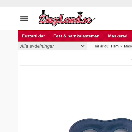
Festartiklar
Fest & barnkalasteman
Maskerad
Alla avdelningar
Här är du:
Hem
>
Mask