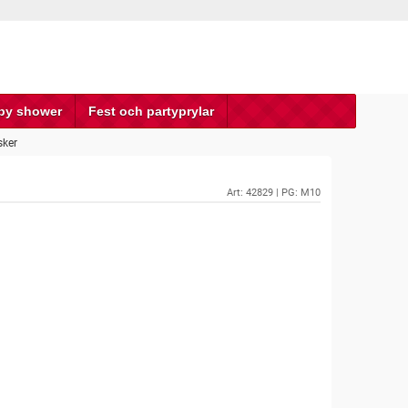
by shower
Fest och partyprylar
ker
Art:
42829
| PG: M10