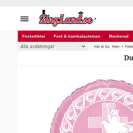
Festartiklar
Fest & barnkalasteman
Maskerad
Alla avdelningar
Här är du:
Hem
>
Festa
Du