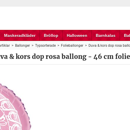
Maskeradkläder
Bröllop
Halloween
Barnkalas
Ba
rtiklar
>
Ballonger
>
Typsorterade
>
Folieballonger
>
Duva & kors dop rosa ballo
va & kors dop rosa ballong - 46 cm foli