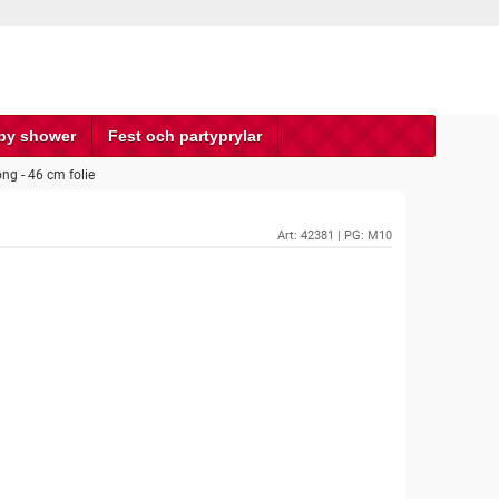
by shower
Fest och partyprylar
ng - 46 cm folie
e
Art:
42381
| PG: M10