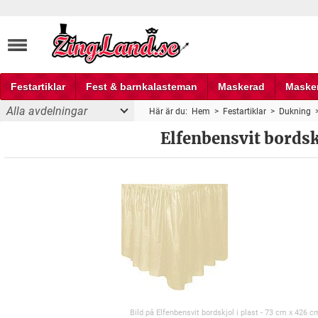
Festartiklar
Fest & barnkalasteman
Maskerad
Maske
Alla avdelningar
Här är du:
Hem
>
Festartiklar
>
Dukning
Fest och partyprylar
Elfenbensvit bordsk
Bild på Elfenbensvit bordskjol i plast - 73 cm x 426 c