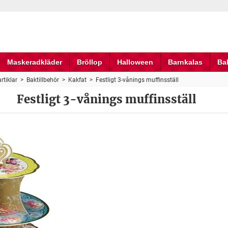
Maskeradkläder
Bröllop
Halloween
Barnkalas
Ba
rtiklar
>
Baktillbehör
>
Kakfat
>
Festligt 3-vånings muffinsställ
Festligt 3-vånings muffinsställ