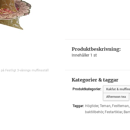
Produktbeskrivning:
Innehåller 1 st
 på Festligt 3-vånings muffinsställ
Kategorier & taggar
Produktkategorier:
Kakfat & muffins
Afternoon tea
Taggar:
Högtider
,
Teman
,
Festteman
baktillbehör
,
Festartiklar
,
Bar