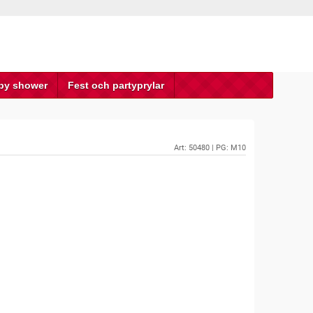
by shower
Fest och partyprylar
Art:
50480
| PG: M10