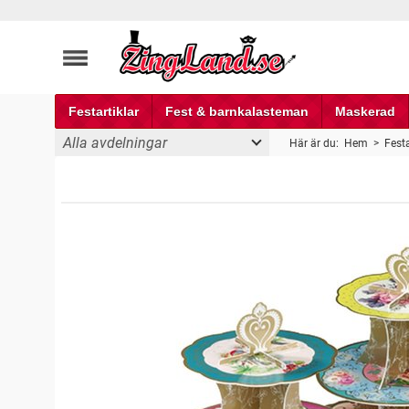
Festartiklar
Fest & barnkalasteman
Maskerad
Alla avdelningar
Här är du:
Hem
>
Festa