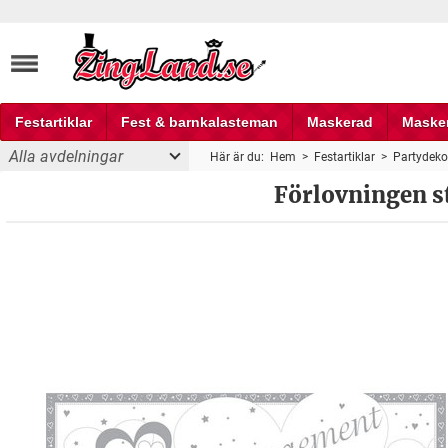
Festartiklar
Fest & barnkalasteman
Maskerad
Maske
Alla avdelningar
Här är du:
Hem
>
Festartiklar
>
Partydeko
Fest och partyprylar
Förlovningen st