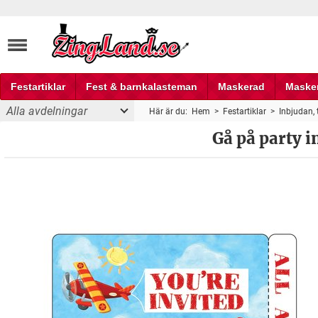
Festartiklar
Fest & barnkalasteman
Maskerad
Maske
Alla avdelningar
Här är du:
Hem
>
Festartiklar
>
Inbjudan, 
Fest och partyprylar
Gå på party i