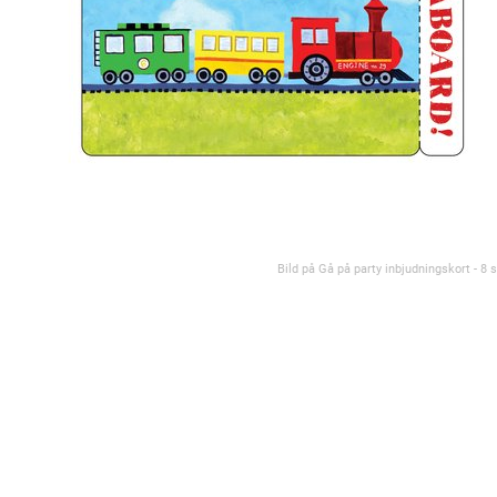
Bild på Gå på party inbjudningskort - 8 s