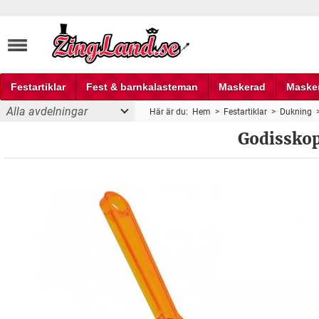
Festartiklar
Fest & barnkalasteman
Maskerad
Maske
Alla avdelningar
Här är du:
Hem
>
Festartiklar
>
Dukning
Fest och partyprylar
Godisskop