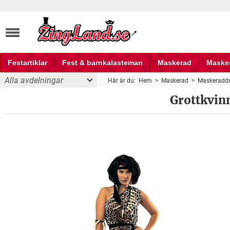
Festartiklar
Fest & barnkalasteman
Maskerad
Maske
Alla avdelningar
Här är du:
Hem
>
Maskerad
>
Maskeraddr
Fest och partyprylar
Grottkvin