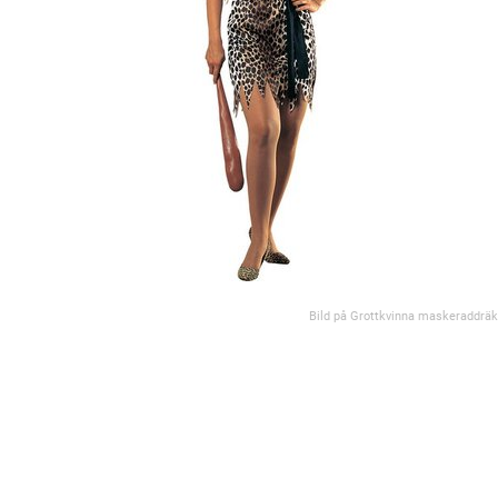
Bild på Grottkvinna maskeraddräk