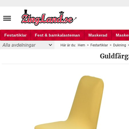
Festartiklar
Fest & barnkalasteman
Maskerad
Maske
Alla avdelningar
Här är du:
Hem
>
Festartiklar
>
Dukning
Fest och partyprylar
Guldfärg