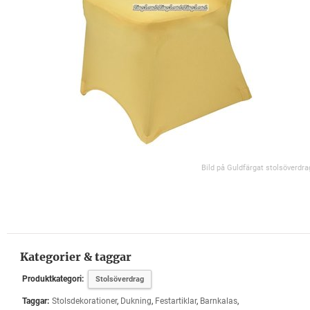
Bild på Guldfärgat stolsöverdra
Kategorier & taggar
Produktkategori:
Stolsöverdrag
Taggar:
Stolsdekorationer
,
Dukning
,
Festartiklar
,
Barnkalas
,