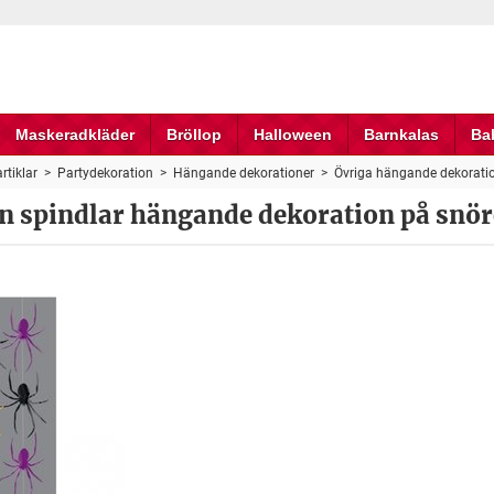
Maskeradkläder
Bröllop
Halloween
Barnkalas
Ba
rtiklar
>
Partydekoration
>
Hängande dekorationer
>
Övriga hängande dekorati
 spindlar hängande dekoration på snöre