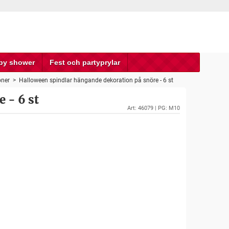
by shower
Fest och partyprylar
oner
>
Halloween spindlar hängande dekoration på snöre - 6 st
 - 6 st
Art:
46079
| PG: M10