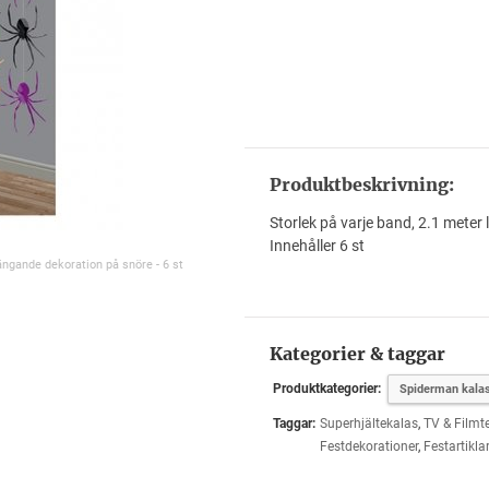
Produktbeskrivning:
Storlek på varje band, 2.1 meter 
Innehåller 6 st
ängande dekoration på snöre - 6 st
Kategorier & taggar
Produktkategorier:
Spiderman kala
Taggar:
Superhjältekalas
,
TV & Filmt
Festdekorationer
,
Festartikla