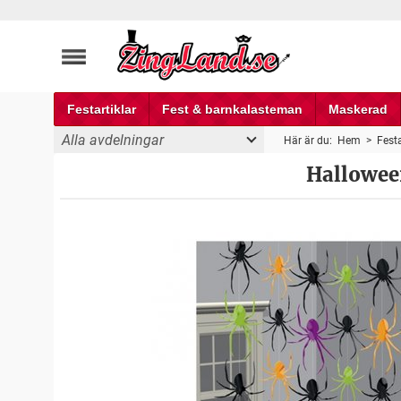
Festartiklar
Fest & barnkalasteman
Maskerad
Alla avdelningar
Här är du:
Hem
>
Festa
Halloween