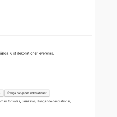
långa. 6 st dekorationer levereras.
s
Övriga hängande dekorationer
eman för kalas
,
Barnkalas
,
Hängande dekorationer
,
r