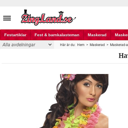
Festartiklar
Fest & barnkalasteman
Maskerad
Maske
Alla avdelningar
Här är du:
Hem
>
Maskerad
>
Maskerad-ac
Fest och partyprylar
Ha