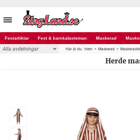
Festartiklar
Fest & barnkalasteman
Maskerad
Maske
Alla avdelningar
Här är du:
Hem
>
Maskerad
>
Maskeraddr
Fest och partyprylar
Herde ma