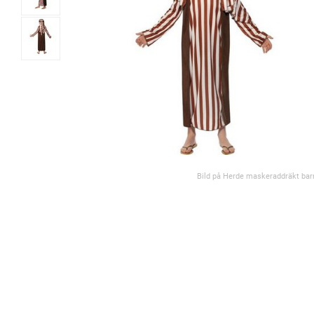
Bild på Herde maskeraddräkt bar