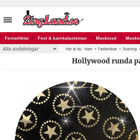
Festartiklar
Fest & barnkalasteman
Maskerad
Maske
Alla avdelningar
Här är du:
Hem
>
Festartiklar
>
Dukning
Fest och partyprylar
Hollywood runda pa