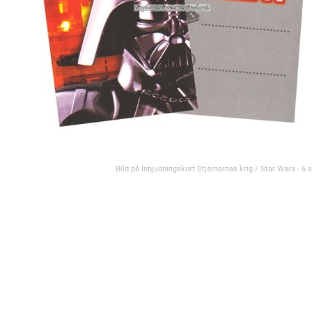
Bild på Inbjudningskort Stjärnornas krig / Star Wars - 6 s