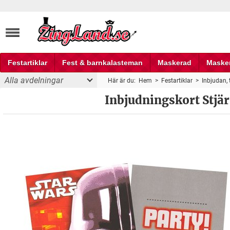
Festartiklar
Fest & barnkalasteman
Maskerad
Maske
Alla avdelningar
Här är du:
Hem
>
Festartiklar
>
Inbjudan, 
Fest och partyprylar
st
Inbjudningskort Stjär