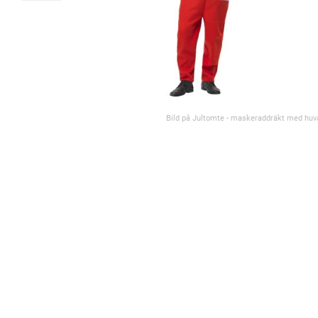
Bild på Jultomte - maskeraddräkt med huv