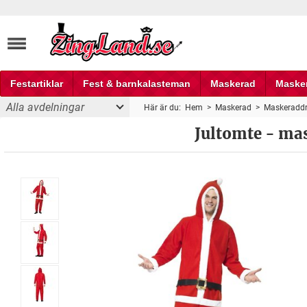
Festartiklar
Fest & barnkalasteman
Maskerad
Maske
Alla avdelningar
Här är du:
Hem
>
Maskerad
>
Maskeraddr
Fest och partyprylar
Jultomte - ma