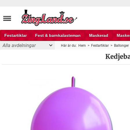
Festartiklar
Fest & barnkalasteman
Maskerad
Maske
Alla avdelningar
Här är du:
Hem
>
Festartiklar
>
Ballonger
Fest och partyprylar
Kedjeba