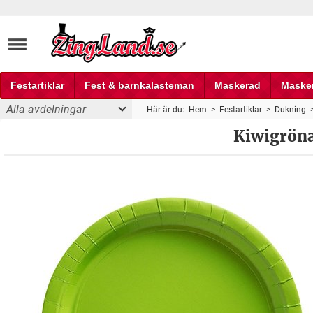
Festartiklar
Fest & barnkalasteman
Maskerad
Maske
Alla avdelningar
Här är du:
Hem
>
Festartiklar
>
Dukning
Fest och partyprylar
Kiwigröna