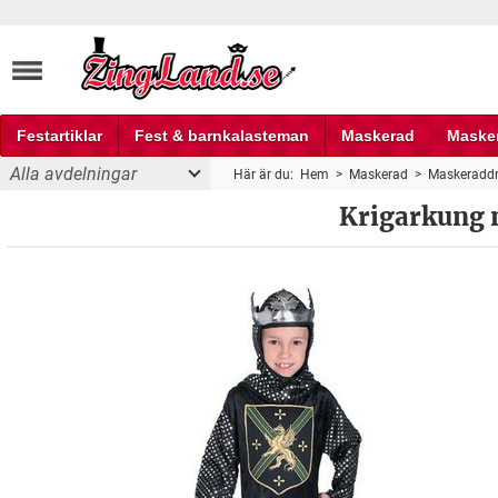
Festartiklar
Fest & barnkalasteman
Maskerad
Maske
Alla avdelningar
Här är du:
Hem
>
Maskerad
>
Maskeraddr
Fest och partyprylar
maskeraddräkt barn
Krigarkung 