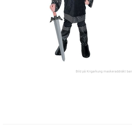
Bild på Krigarkung maskeraddräkt bar