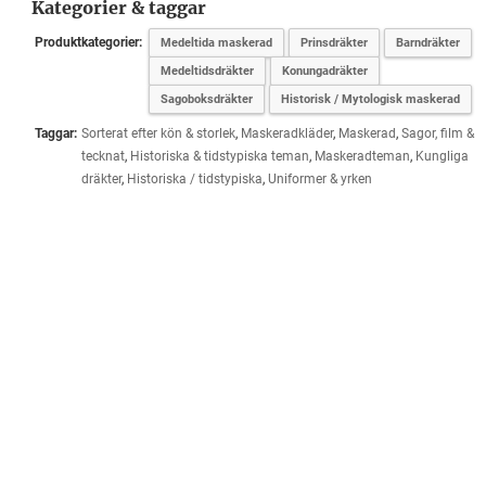
Kategorier & taggar
Produktkategorier:
Medeltida maskerad
Prinsdräkter
Barndräkter
Medeltidsdräkter
Konungadräkter
Sagoboksdräkter
Historisk / Mytologisk maskerad
Taggar:
Sorterat efter kön & storlek
,
Maskeradkläder
,
Maskerad
,
Sagor, film &
tecknat
,
Historiska & tidstypiska teman
,
Maskeradteman
,
Kungliga
dräkter
,
Historiska / tidstypiska
,
Uniformer & yrken