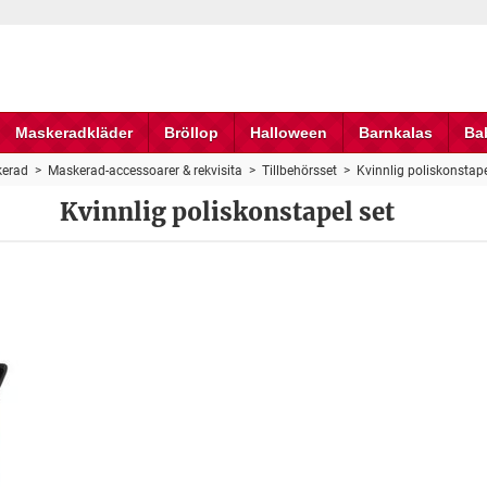
Maskeradkläder
Bröllop
Halloween
Barnkalas
Ba
erad
>
Maskerad-accessoarer & rekvisita
>
Tillbehörsset
>
Kvinnlig poliskonstape
Kvinnlig poliskonstapel set