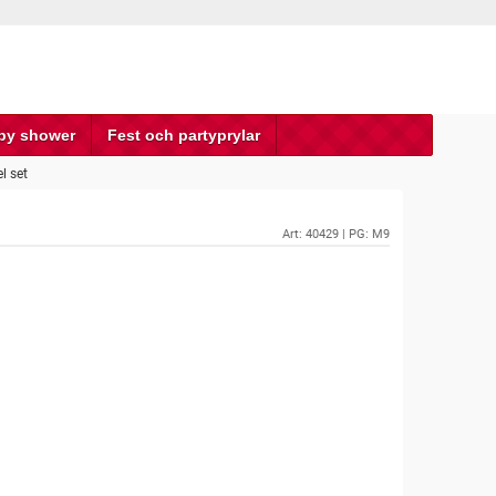
by shower
Fest och partyprylar
l set
Art:
40429
| PG: M9