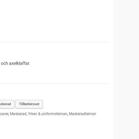
f och axelklaffar.
askerad
Tillbehörsset
oarer
,
Maskerad
,
Yrken & uniformsteman
,
Maskeradteman