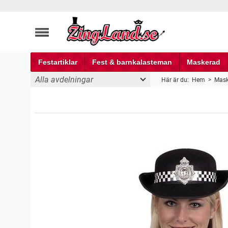
Festartiklar
Fest & barnkalasteman
Maskerad
Alla avdelningar
Här är du:
Hem
>
Mask