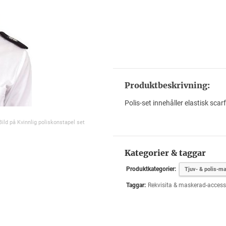
Produktbeskrivning:
Polis-set innehåller elastisk scar
Bild på Kvinnlig poliskonstapel set
Kategorier & taggar
Produktkategorier:
Tjuv- & polis-m
Taggar:
Rekvisita & maskerad-access