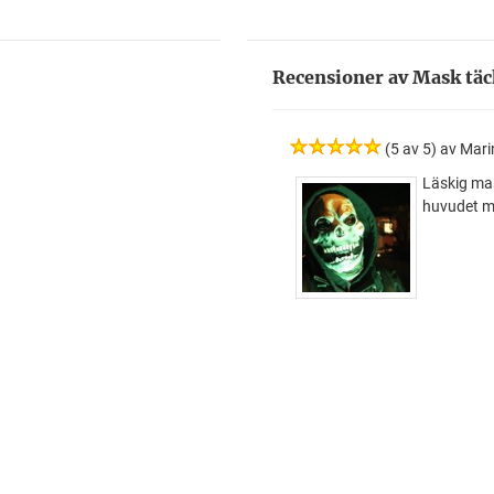
Recensioner av Mask täc
(5 av 5) av Mar
Läskig mas
huvudet m