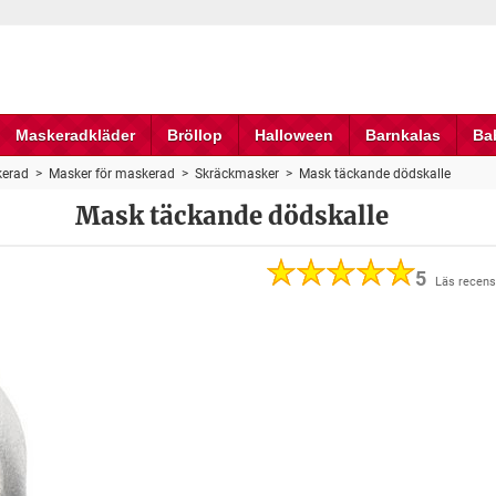
Maskeradkläder
Bröllop
Halloween
Barnkalas
Ba
erad
>
Masker för maskerad
>
Skräckmasker
>
Mask täckande dödskalle
Mask täckande dödskalle
5
Läs recens