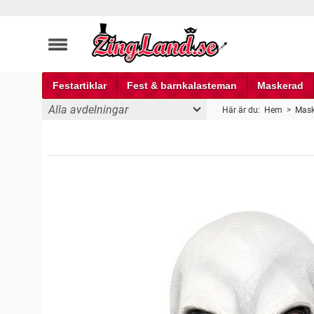
Festartiklar
Fest & barnkalasteman
Maskerad
Alla avdelningar
Här är du:
Hem
>
Mask