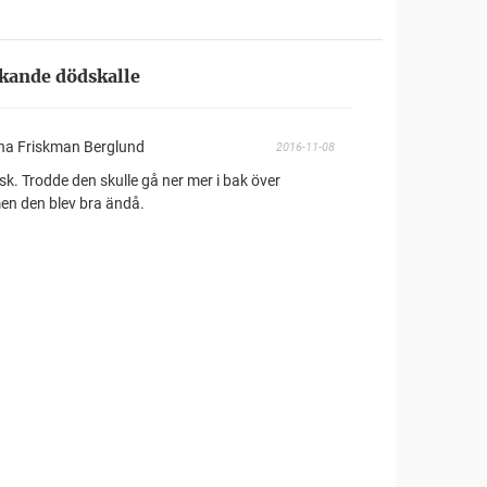
kande dödskalle
ina Friskman Berglund
2016-11-08
k. Trodde den skulle gå ner mer i bak över
en den blev bra ändå.