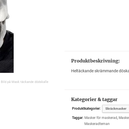
Produktbeskrivning:
Heltäckande skrämmande döska
Bild på Mask täckande dödskalle
Kategorier & taggar
Produktkategorier:
Skräckmasker
Taggar:
Masker för maskerad
,
Maske
Maskeradteman