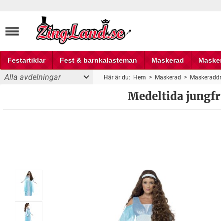
Festartiklar
Fest & barnkalasteman
Maskerad
Maske
Alla avdelningar
Här är du:
Hem
>
Maskerad
>
Maskeraddr
Fest och partyprylar
maskeraddräkt
Medeltida jungf