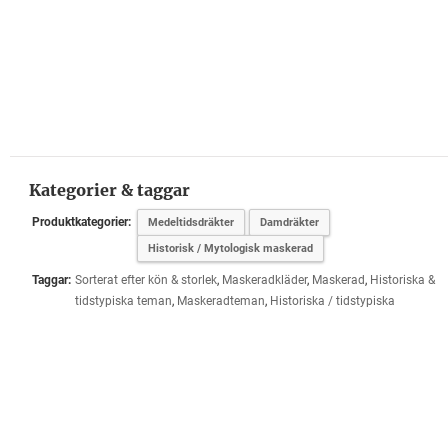
Kategorier & taggar
Produktkategorier:
Medeltidsdräkter
Damdräkter
Historisk / Mytologisk maskerad
Taggar:
Sorterat efter kön & storlek
,
Maskeradkläder
,
Maskerad
,
Historiska &
tidstypiska teman
,
Maskeradteman
,
Historiska / tidstypiska