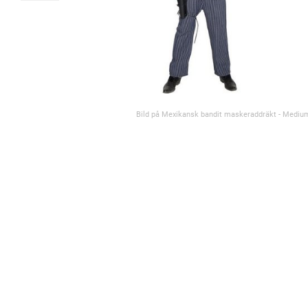
Bild på Mexikansk bandit maskeraddräkt - Mediu