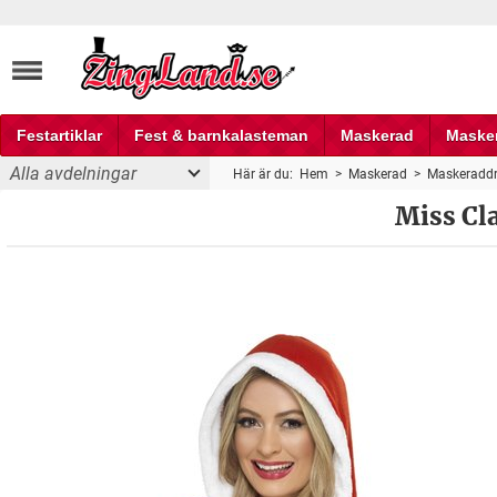
Festartiklar
Fest & barnkalasteman
Maskerad
Maske
Alla avdelningar
Här är du:
Hem
>
Maskerad
>
Maskeraddr
Fest och partyprylar
Miss Cla