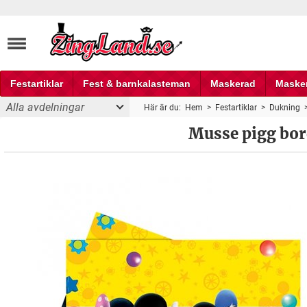
Festartiklar
Fest & barnkalasteman
Maskerad
Maske
Alla avdelningar
Här är du:
Hem
>
Festartiklar
>
Dukning
Fest och partyprylar
Musse pigg bord