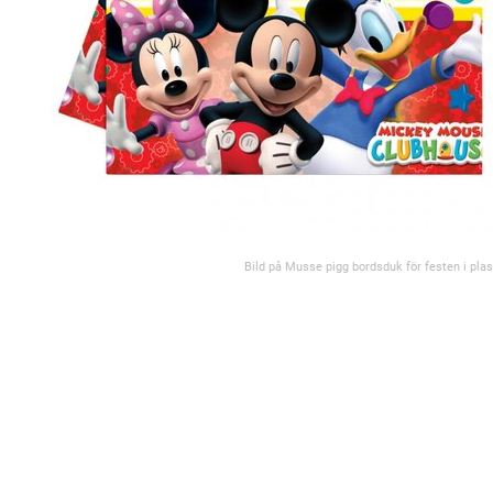
Bild på Musse pigg bordsduk för festen i plas