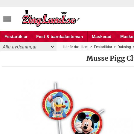
Festartiklar
Fest & barnkalasteman
Maskerad
Maske
Alla avdelningar
Här är du:
Hem
>
Festartiklar
>
Dukning
Fest och partyprylar
Musse Pigg Cl