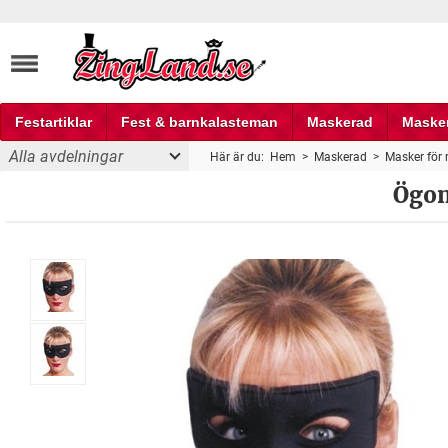
Festartiklar
Fest & barnkalasteman
Maskerad
Maske
Alla avdelningar
Här är du:
Hem
>
Maskerad
>
Masker för
Fest och partyprylar
Ögon