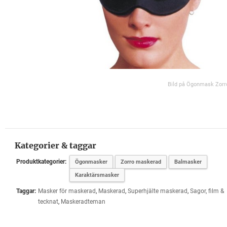
Bild på Ögonmask Zorr
Kategorier & taggar
Produktkategorier:
Ögonmasker
Zorro maskerad
Balmasker
Karaktärsmasker
Taggar:
Masker för maskerad
,
Maskerad
,
Superhjälte maskerad
,
Sagor, film &
tecknat
,
Maskeradteman