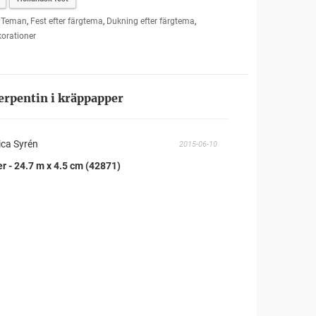
,
Teman
,
Fest efter färgtema
,
Dukning efter färgtema
,
orationer
erpentin i kräppapper
ica Syrén
2015-06-10
r - 24.7 m x 4.5 cm (42871)