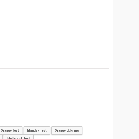
Orange fest
Irländsk fest
Orange dukning
Holländsk fest