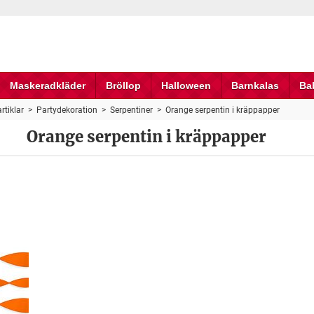
Maskeradkläder
Bröllop
Halloween
Barnkalas
Ba
rtiklar
>
Partydekoration
>
Serpentiner
>
Orange serpentin i kräppapper
Orange serpentin i kräppapper