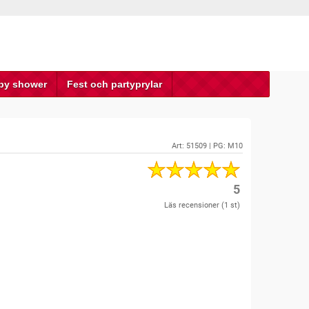
by shower
Fest och partyprylar
Art:
51509
| PG: M10
5
Läs recensioner (
1
st)