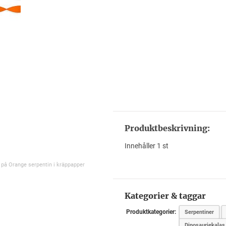
Produktbeskrivning:
Innehåller 1 st
 på Orange serpentin i kräppapper
Kategorier & taggar
Produktkategorier:
Serpentiner
Dinosauriekalas