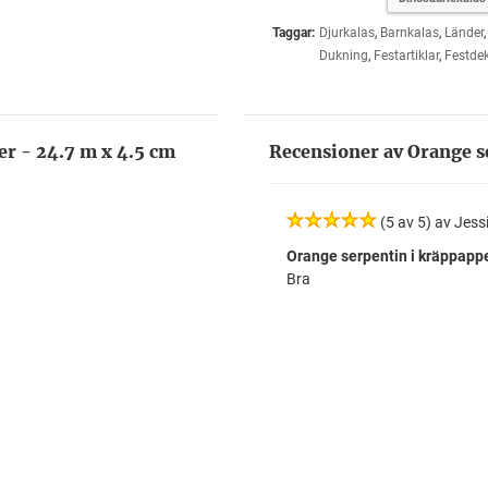
Taggar:
Djurkalas
,
Barnkalas
,
Länder
Dukning
,
Festartiklar
,
Festdek
er - 24.7 m x 4.5 cm
Recensioner av Orange s
(5 av 5) av Jess
Orange serpentin i kräppappe
Bra