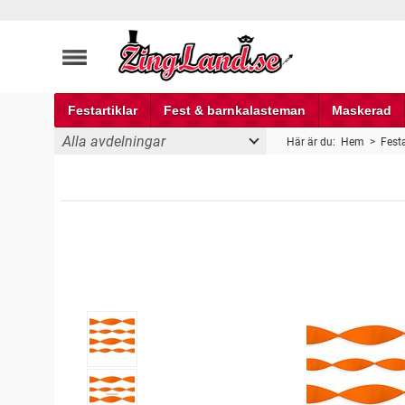
Festartiklar
Fest & barnkalasteman
Maskerad
Alla avdelningar
Här är du:
Hem
>
Festa