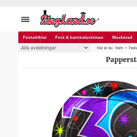
Festartiklar
Fest & barnkalasteman
Maskerad
Alla avdelningar
Här är du:
Hem
>
Festa
Pappersta