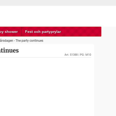
by shower
Fest och partyprylar
0-årsdagen - The party continues
ntinues
Art:
51388
| PG: M10