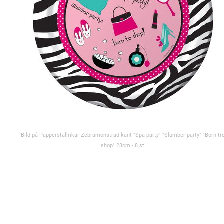
Bild på Papperstallrikar Zebramönstrad kant "Spa party" "Slumber party" "Born tr
shop" 23cm - 8 st