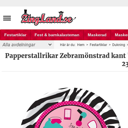
Festartiklar
Fest & barnkalasteman
Maskerad
Maske
Alla avdelningar
Här är du:
Hem
>
Festartiklar
>
Dukning
Fest och partyprylar
party" "Born tro shop" 23cm - 8 st
Papperstallrikar Zebramönstrad kant 
2