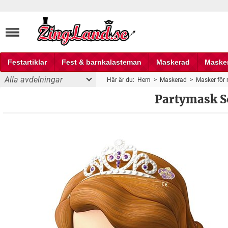
Festartiklar
Fest & barnkalasteman
Maskerad
Maske
Alla avdelningar
Här är du:
Hem
>
Maskerad
>
Masker för
Fest och partyprylar
Partymask So