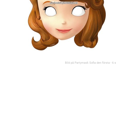
Bild på Partymask Sofia den första - 6 s