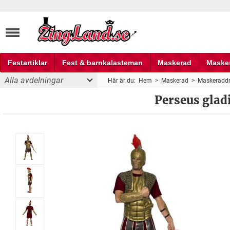
Festartiklar
Fest & barnkalasteman
Maskerad
Maske
Alla avdelningar
Här är du:
Hem
>
Maskerad
>
Maskeraddr
Fest och partyprylar
maskeraddräkt
Perseus glad