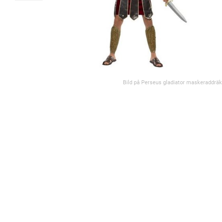
Bild på Perseus gladiator maskeraddräk